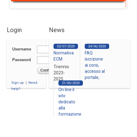
Login
News
02/07/2020
24/06/2020
Username
Normativa
FAQ
ECM
iscrizione
Password
ai corsi,
Triennio
Confirm
accesso al
2023-
portale,
2025
Sign up
|
Need
21/06/2020
scarica gli
help?
On line il
attestati
sito
Scopri
dedicato
come
alla
accedere
formazione
al portale
ECM
Divisione
ECM